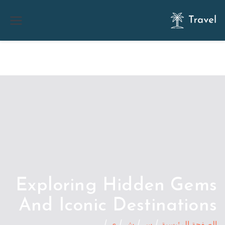
Travel 02
خطى
لى
لمحتوى
Exploring Hidden Gems
And Iconic Destinations
الصفحة الرئيسية
س
ش
ي