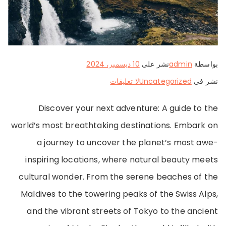
بواسطة
admin
نشر على
10 ديسمبر، 2024
على
نشر في
Uncategorized
لا تعليقات
Exploring
Discover your next adventure: A guide to the
Hidden
world’s most breathtaking destinations. Embark on
Gems
a journey to uncover the planet’s most awe-
and
inspiring locations, where natural beauty meets
Iconic
cultural wonder. From the serene beaches of the
Destinations
Maldives to the towering peaks of the Swiss Alps,
and the vibrant streets of Tokyo to the ancient